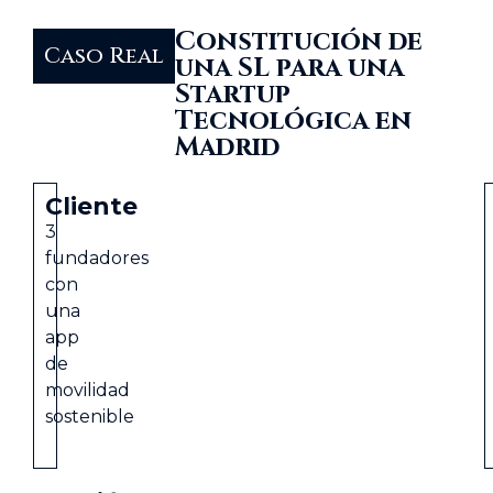
Constitución de
Caso Real
una SL para una
Startup
Tecnológica en
Madrid
Cliente
3
fundadores
con
una
app
de
movilidad
sostenible