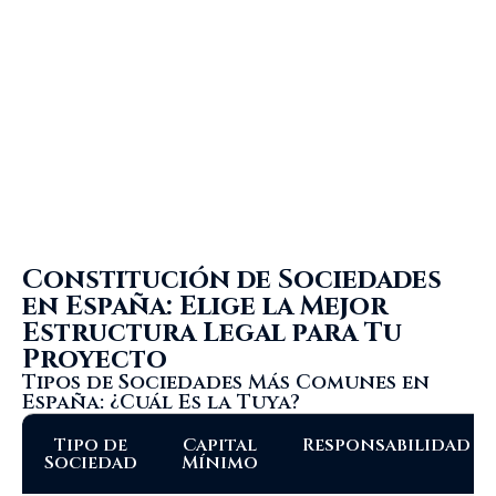
negocio?
Solicita ahora tu consulta gratuita de 30 minutos
con uno de nuestros socios especialistas en
derecho societario.
+34 655378718
despacho@reyescastroyasociados.com
Constitución de Sociedades
en España: Elige la Mejor
Estructura Legal para Tu
Proyecto
Tipos de Sociedades Más Comunes en
España: ¿Cuál Es la Tuya?
Tipo de
Capital
Responsabilidad
Sociedad
Mínimo