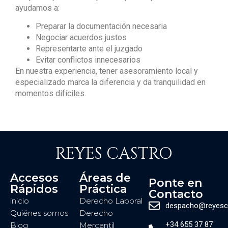
ayudamos a:
Preparar la documentación necesaria
Negociar acuerdos justos
Representarte ante el juzgado
Evitar conflictos innecesarios
En nuestra experiencia, tener asesoramiento local y
especializado marca la diferencia y da tranquilidad en
momentos difíciles.
REYES CASTRO
Accesos
Áreas de
Ponte en
Rápidos
Práctica
Contacto
inicio
Derecho Laboral
despacho@reyesc
Quiénes somos
Derecho
+34 655 37 87
Blog
Mercantil