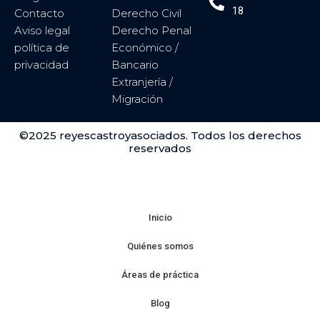
18
Contacto
Derecho Civil
Aviso legal
Derecho Penal
política de
Económico /
privacidad
Bancario
Extranjería /
Migración
©2025 reyescastroyasociados. Todos los derechos
reservados
Inicio
Quiénes somos
Áreas de práctica
Blog