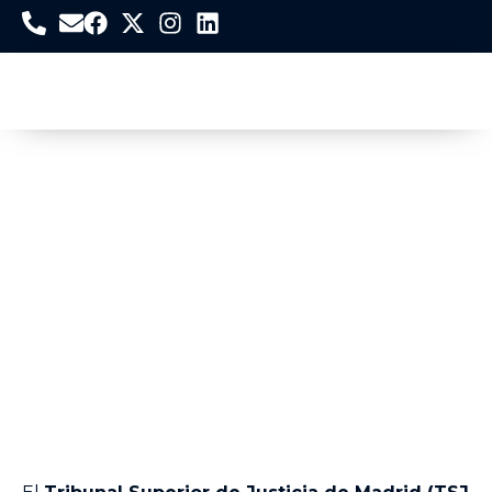
El TSJ de Madrid Anula un
Despido por Invasión de
Privacidad al Abrir la Taquilla
de una Trabajadora sin Permiso