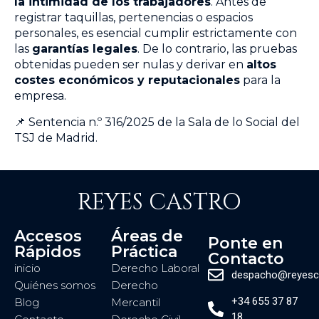
la intimidad de los trabajadores
. Antes de
registrar taquillas, pertenencias o espacios
personales, es esencial cumplir estrictamente con
las
garantías legales
. De lo contrario, las pruebas
obtenidas pueden ser nulas y derivar en
altos
costes económicos y reputacionales
para la
empresa.
📌 Sentencia n.º 316/2025 de la Sala de lo Social del
TSJ de Madrid.
REYES CASTRO
Accesos
Áreas de
Ponte en
Rápidos
Práctica
Contacto
inicio
Derecho Laboral
despacho@reyesc
Quiénes somos
Derecho
+34 655 37 87
Blog
Mercantil
18