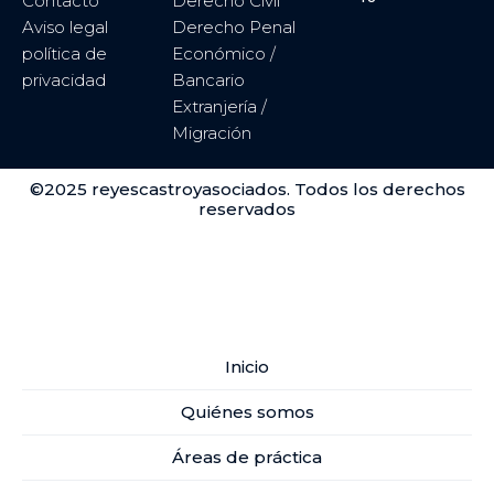
Contacto
Derecho Civil
Aviso legal
Derecho Penal
política de
Económico /
privacidad
Bancario
Extranjería /
Migración
©2025 reyescastroyasociados. Todos los derechos
reservados
Inicio
Quiénes somos
Áreas de práctica